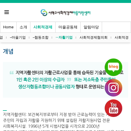
Home
소개
사회적경제
마을공동체
알림마당
기업
--마을기업
--협동조합
--자활기업
사회적경제협의회
사회적경제
개념
지역자활센터의 자활근로사업을 통해 습득된 기술을 바탕으로
1인 혹은 2인 이상의 수급자
또는 저소득층 주민들이
생산자협동조합이나 공동사업자
형태로 운영되는 기업
지역자활센터: 보건복지부로부터 지정 받아 근로능력이 있는 저소득
주민의 자립과 자활을 지원하기 위해 설립된 자활지원사업 전문
사회복지시설. 1996년 5개 시범사업을 시작으로 2000년