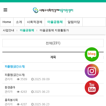
Home
소개
사회적경제
마을공동체
알림마당
사업안내
마을공동체
마을공동체 지원활동가
전체(231)
제목
피플엠(공간소개)
피플엠(공간소개)
관리자
3589
2025.09.09
환경줌마
관리자
4263
2025.06.23
홍옥봉사회
관리자
4287
2025.06.23