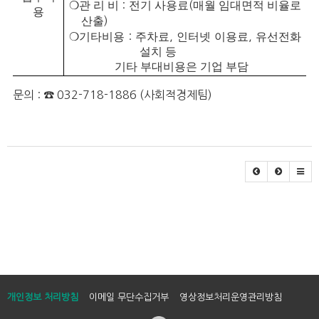
❍
관 리 비
:
전기 사용료
(
매월 임대면적 비율로
용
산출
)
❍
기타비용
:
주차료
,
인터넷 이용료
,
유선전화
설치 등
기타 부대비용은 기업 부담
문의 : ☎ 032-718-1886
(사회적경제팀)
개인정보 처리방침
이메일 무단수집거부
영상정보처리운영관리방침