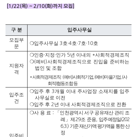
[1/22(목) ~ 2/10(화)까지 모집]
구 분
입주사무실
모집부
❍
입주사무실
3
호
·4
호
·7
호
·10
호
문
❍
인증
·
지정
·
인가
5
년 이내의
*
사회적경제조직
❍
(
예비
)
사회적경제조직으로 진입을 준비하는
지원자
법인 및 조합
격
*
사회적경제조직
: (
예비
)
사회적기업
, (
예비
)
마을기업
, (
사
회적
)
협동조합 등
❍
입주 후
3
개월 이내 주사업장 소재지를 입주
입주조
사무실로 이전
건
❍
입주 후
2
년 이내 사회적경제조직으로 전환
❍
사 용 료
:
「
인천광역시 서구 공유재산 관리 조
례
」
제
29
조 준용
,
입주 예정일
(202
6.3.)
기준 재산가액 평가액을 통한 산
정
입주비