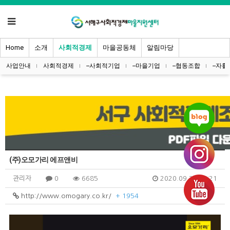
Home
소개
사회적경제
마을공동체
알림마당
사업안내
사회적경제
--사회적기업
--마을기업
--협동조합
--자
(주)오모가리 에프앤비
관리자
0
6685
2020.09.25 13:21
http://www.omogary.co.kr/
+ 1954