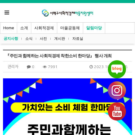
Home
소개
사회적경제
마을공동체
알림마당
공지사항
소식
사진
게시판
자료실
『주민과 함께하는 사회적경제 착한소비 한마당』 행사 개최
관리자
0
7991
2023.10.19 19:15